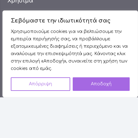
Χρήσιμα
Πολιτική Cookies (ΕΕ)
Σεβόμαστε την ιδιωτικότητά σας
Επικοινωνία
Χρησιμοποιούμε cookies για να βελτιώσουμε την
Όροι χρήσης
εμπειρία περιήγησής σας, να προβάλλουμε
εξατομικευμένες διαφημίσεις ή περιεχόμενο και να
αναλύουμε την επισκεψιμότητά μας. Κάνοντας κλικ
Υπηρεσίες
στην επιλογή «Αποδοχή», συναινείτε στη χρήση των
cookies από εμάς.
Αποτρίχωση
Δείγμα από δουλειές μας
Απόρριψη
Αποδοχή
Ημιμόνιμο Μακιγιάζ
Πρόσωπο
Σώμα
Πληροφορίες