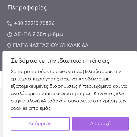
Πληροφορίες
+30 22210 75826
ΔΕ-ΠΑ 9:30π.μ-8μ.μ
ΠΑΠΑΝΑΣΤΑΣΙΟΥ 31 ΧΑΛΚΙΔΑ
info.dkaesthetics@gmail.com
Σεβόμαστε την ιδιωτικότητά σας
Χρησιμοποιούμε cookies για να βελτιώσουμε την
© 2025 DK Aesthetics All rights reserved | Designed
εμπειρία περιήγησής σας, να προβάλλουμε
and developed by
ACM Digital
εξατομικευμένες διαφημίσεις ή περιεχόμενο και να
αναλύουμε την επισκεψιμότητά μας. Κάνοντας κλικ
στην επιλογή «Αποδοχή», συναινείτε στη χρήση των
cookies από εμάς.
Απόρριψη
Αποδοχή